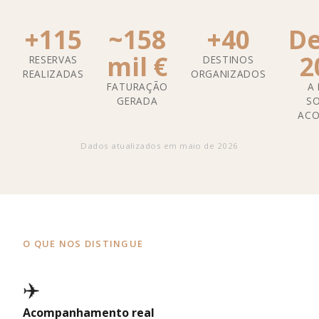
+115
~158
+40
D
mil €
2
RESERVAS
DESTINOS
REALIZADAS
ORGANIZADOS
FATURAÇÃO
A
GERADA
S
ACO
Dados atualizados em maio de 2026
O QUE NOS DISTINGUE
✈️
Acompanhamento real